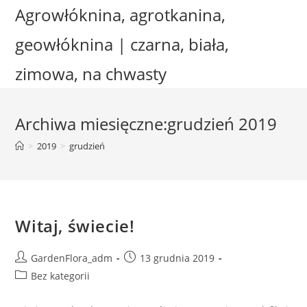
Skip
Agrowłóknina, agrotkanina,
to
geowłóknina | czarna, biała,
content
zimowa, na chwasty
Archiwa miesięczne:grudzień 2019
>
2019
>
grudzień
Witaj, świecie!
Post
Post
GardenFlora_adm
13 grudnia 2019
author:
published:
Post
Bez kategorii
category: