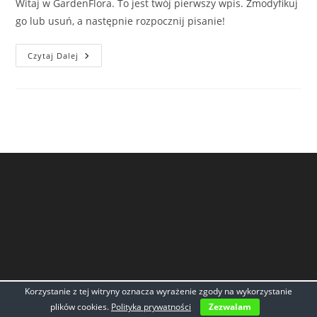
Witaj w GardenFlora. To jest twój pierwszy wpis. Zmodyfikuj
go lub usuń, a następnie rozpocznij pisanie!
Witaj,
Czytaj Dalej
Świecie!
Korzystanie z tej witryny oznacza wyrażenie zgody na wykorzystanie
plików cookies.
Polityka prywatności
Zezwalam