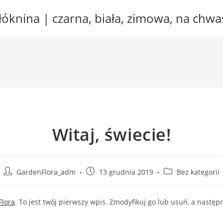
óknina | czarna, biała, zimowa, na chwa
Witaj, świecie!
Post
Post
Post
GardenFlora_adm
13 grudnia 2019
Bez kategorii
author:
published:
category:
lora
. To jest twój pierwszy wpis. Zmodyfikuj go lub usuń, a następ