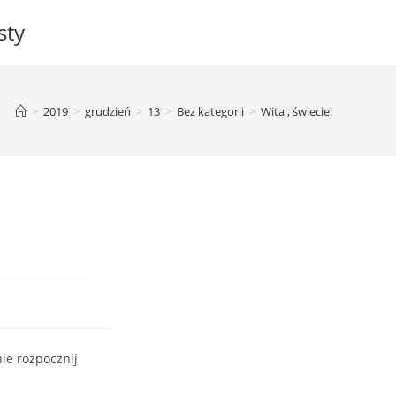
sty
>
2019
>
grudzień
>
13
>
Bez kategorii
>
Witaj, świecie!
nie rozpocznij