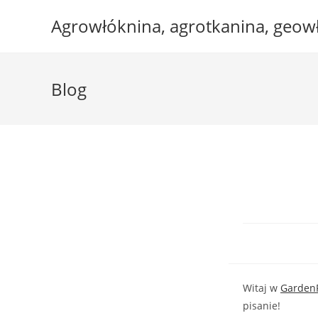
Skip
Agrowłóknina, agrotkanina, geowł
to
content
Blog
Witaj w
GardenF
pisanie!